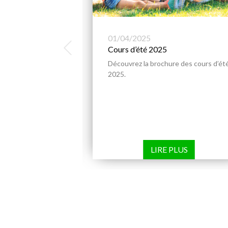
01/04/2025
Cours d’été 2025
re des cours d’été
Découvrez la brochure des cours d’ét
2025.
PLUS
LIRE PLUS