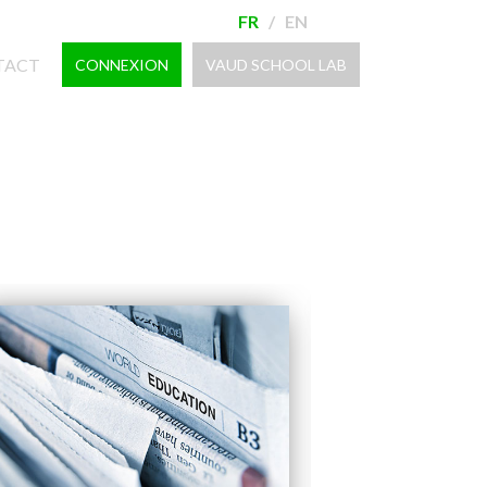
FR
/
EN
TACT
CONNEXION
VAUD SCHOOL LAB