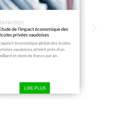
24/06/2021
31/03/2026
Etude de l’impact économique des
Cours d’été 202
écoles privées vaudoises
Découvrez la broc
L’apport économique global des écoles
2026.
privées vaudoises atteint près d’un
milliard et demi de francs par an.
LIRE PLUS
LIR