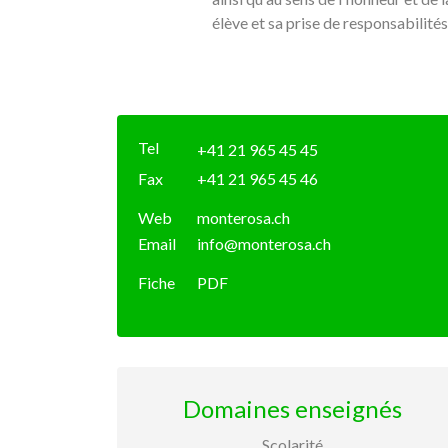
élève et sa prise de responsabilité
Tel
+41 21 965 45 45
Fax
+41 21 965 45 46
Web
monterosa.ch
Email
info@monterosa.ch
Fiche
PDF
Domaines enseignés
Scolarité