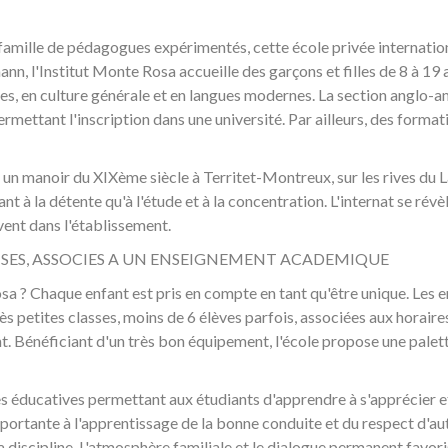
famille de pédagogues expérimentés, cette école privée internation
n, l'Institut Monte Rosa accueille des garçons et filles de 8 à 19 a
es, en culture générale et en langues modernes. La section anglo-a
mettant l'inscription dans une université. Par ailleurs, des format
 un manoir du XIXème siècle à Territet-Montreux, sur les rives du L
ant à la détente qu'à l'étude et à la concentration. L'internat se révèl
vent dans l'établissement.
ISES, ASSOCIES A UN ENSEIGNEMENT ACADEMIQUE
osa ? Chaque enfant est pris en compte en tant qu'être unique. Les 
s petites classes, moins de 6 élèves parfois, associées aux horaire
nt. Bénéficiant d'un très bon équipement, l'école propose une palet
éducatives permettant aux étudiants d'apprendre à s'apprécier et
tante à l'apprentissage de la bonne conduite et du respect d'autru
 la discipline. L'atmosphère familiale et le dialogue permanent fav