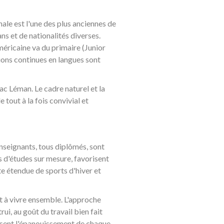
ale est l'une des plus anciennes de
ns et de nationalités diverses.
méricaine va du primaire (Junior
ions continues en langues sont
ac Léman. Le cadre naturel et la
e tout à la fois convivial et
enseignants, tous diplômés, sont
s d'études sur mesure, favorisent
te étendue de sports d'hiver et
 à vivre ensemble. L'approche
i, au goût du travail bien fait
orisent l'épanouissement de chaque