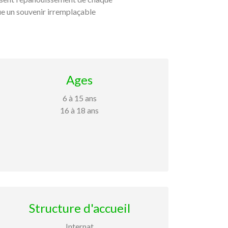
tue un souvenir irremplaçable
Ages
6 à 15 ans
16 à 18 ans
Structure d'accueil
Internat