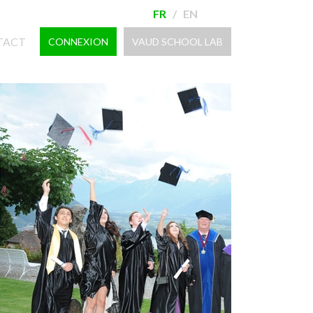
FR
/
EN
TACT
CONNEXION
VAUD SCHOOL LAB