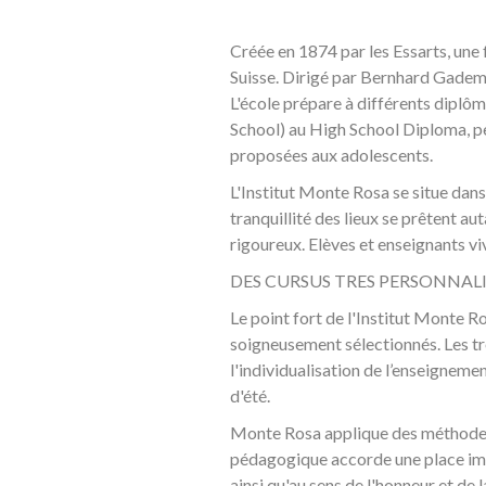
Créée en 1874 par les Essarts, une 
Suisse. Dirigé par Bernhard Gademan
L'école prépare à différents diplôm
School) au High School Diploma, per
proposées aux adolescents.
L'Institut Monte Rosa se situe dans
tranquillité des lieux se prêtent aut
rigoureux. Elèves et enseignants vi
DES CURSUS TRES PERSONNAL
Le point fort de l'Institut Monte R
soigneusement sélectionnés. Les trè
l'individualisation de l’enseigneme
d'été.
Monte Rosa applique des méthodes 
pédagogique accorde une place impor
ainsi qu'au sens de l'honneur et de