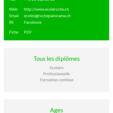
Web
http://www.ecoleroche.ch
Email
ecoles@rochepanorama.ch
RS
Facebook
Fiche
PDF
Tous les diplômes
Scolaire
Professionnelle
Formation continue
Ages