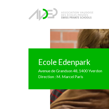
Ecole Edenpark
Avenue de Grandson 48, 1400 Yverdon
Direction : M. Marcel Paris