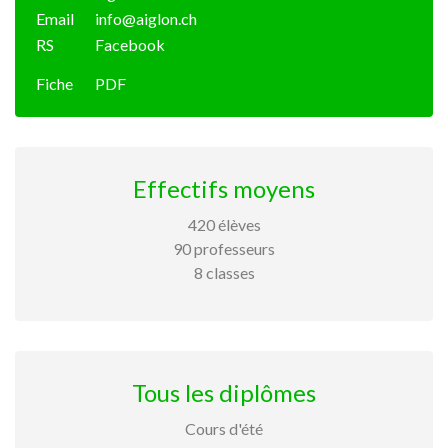
Email
info@aiglon.ch
RS
Facebook
Fiche
PDF
Effectifs moyens
420 élèves
90 professeurs
8 classes
Tous les diplômes
Cours d'été