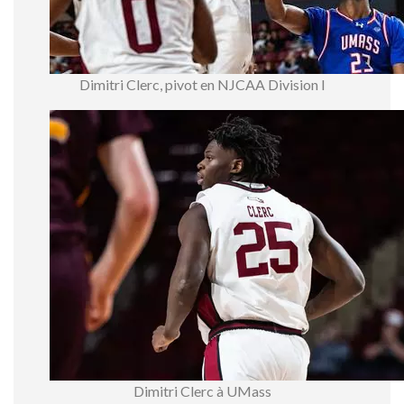
Dimitri Clerc, pivot en NJCAA Division I
Dimitri Clerc à UMass