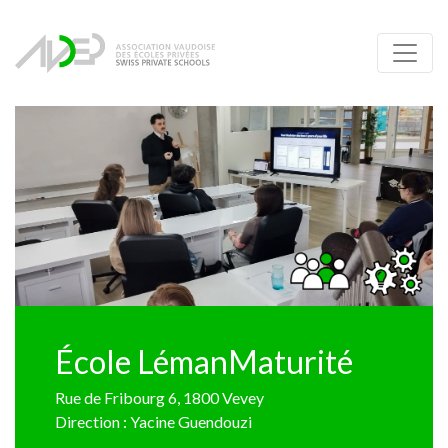
École LémanMaturité
Rue de Fribourg 6, 1800 Vevey
Direction : Yacine Guendouzi