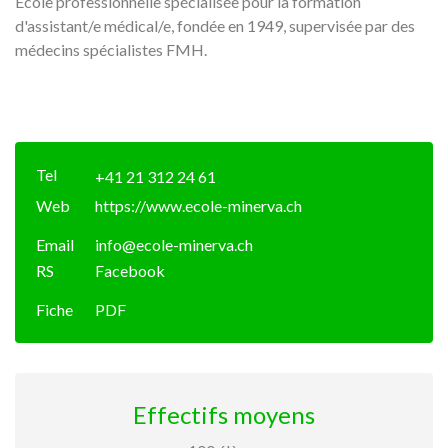
Ecole professionnelle spécialisée pour la formation
d'assistant/e médical/e, fondée en 1949, supervisée par des
médecins spécialistes FMH.
Tel
+41 21 312 24 61
Web
https://www.ecole-minerva.ch
Email
info@ecole-minerva.ch
RS
Facebook
Fiche
PDF
Effectifs moyens